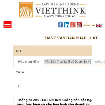
ENGLISH
TẢI VỀ VĂN BẢN PHÁP LUẬT
STT
Hỗ trợ tìm kiếm
Nhập từ
Tải về
1
Thông tư 29/2014/TT-NHNN hướng dẫn các ngân hàng t
việc thực hiện cơ chế bảo lãnh cho doanh nghiệp nhỏ