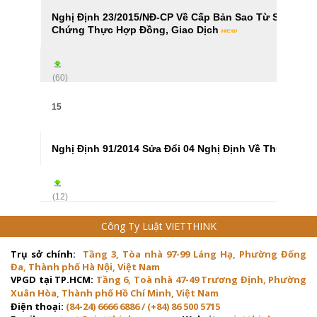
Nghị Định 23/2015/NĐ-CP Về Cấp Bản Sao Từ Sổ Gốc,
Chứng Thực Hợp Đồng, Giao Dịch
(60)
15
Nghị Định 91/2014 Sửa Đổi 04 Nghị Định Về Thuế TN
(12)
Công Ty Luật VIETTHINK
Trụ sở chính:
Tầng 3, Tòa nhà 97-99 Láng Hạ, Phường Đống
Đa, Thành phố Hà Nội, Việt Nam
VPGD tại TP.HCM:
Tầng 6, Toà nhà 47-49 Trương Định, Phường
Xuân Hòa, Thành phố Hồ Chí Minh, Việt Nam
Điện thoại:
(84-24) 6666 6886 / (+84) 86 500 5715