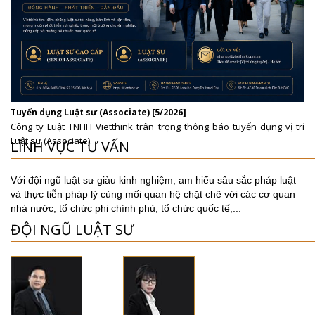
Tuyển dụng Luật sư (Associate) [5/2026]
Công ty Luật TNHH Vietthink trân trọng thông báo tuyển dụng vị trí
Luật sư (Associate).
LĨNH VỰC TƯ VẤN
Với đội ngũ luật sư giàu kinh nghiệm, am hiểu sâu sắc pháp luật
và thực tiễn pháp lý cùng mối quan hệ chặt chẽ với các cơ quan
nhà nước, tổ chức phi chính phủ, tổ chức quốc tế,...
ĐỘI NGŨ LUẬT SƯ