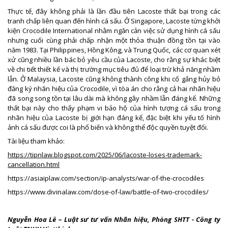
Thực tế, đây không phải là lần đầu tiên Lacoste thất bại trong các
tranh chấp liên quan đến hình cá sấu. Ở Singapore, Lacoste từng khởi
kiện Crocodile International nhằm ngăn cản việc sử dụng hình cá sấu
nhưng cuối cùng phải chấp nhận một thỏa thuận đồng tồn tại vào
năm 1983. Tại Philippines, Hồng Kông, và Trung Quốc, các cơ quan xét
xử cũng nhiều lần bác bỏ yêu cầu của Lacoste, cho rằng sự khác biệt
về chi tiết thiết kế và thị trường mục tiêu đủ để loại trừ khả năng nhầm
lẫn. Ở Malaysia, Lacoste cũng không thành công khi cố gắng hủy bỏ
đăng ký nhãn hiệu của Crocodile, vì tòa án cho rằng cả hai nhãn hiệu
đã song song tồn tại lâu dài mà không gây nhầm lẫn đáng kể. Những
thất bại này cho thấy phạm vi bảo hộ của hình tượng cá sấu trong
nhãn hiệu của Lacoste bị giới hạn đáng kể, đặc biệt khi yếu tố hình
ảnh cá sấu được coi là phổ biến và không thể độc quyền tuyệt đối.
Tài liệu tham khảo:
https://tipnlaw.blogspot.com/2025/06/lacoste-loses-trademark-
cancellation.html
https://asiaiplaw.com/section/ip-analysts/war-of-the-crocodiles
https://www.divinalaw.com/dose-of-law/battle-of-two-crocodiles/
Nguyễn Hoa Lê – Luật sư tư vấn Nhãn hiệu, Phòng SHTT - Công ty