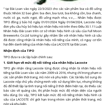
” tại Đài Loan vào ngày 22/3/2023 cho các sản phẩm bia và đồ uống
thuộc Nhóm 32 bao gồm: bia đen, bia tươi, bia không cồn, bia chanh,
nước có ga, nước ngọt, đồ uống mạch nha, v.v.,… Nhãn hiệu được
TIPO đồng ý bảo hộ ngày 01/01/2024. Ngày 01/04/2024, Lacoste nộp
đơn yêu cầu hủy bỏ hiệu lực nhãn hiệu nói trên theo Điều 30.1.11 Luật
Nhãn hiệu Đài Loan trên cơ sở nhãn hiệu hình cá sấu của Full Moon
Brewworks Co.Ltd tương tự gây nhầm lẫn với nhãn hiệu hình cá sấu
đã được công nhận là nhãn hiệu nổi tiếng của mình, có nguy cơ tổn
hại đến danh tiếng của nhãn hiệu của LACOSTE tại Đài Loan.
Nhận định của TIPO
TIPO đưa ra các lập luận chính sau:
1. Giới hạn về mức độ nổi tiếng của nhãn hiệu Lacoste
TIPO ghi nhận rằng Lacoste từng được công nhận là nhãn hiệu nổi
tiếng tại Đài Loan vào các năm 2009 và 2016, nhưng chỉ trong phạm vi
các sản phẩm thời trang, mũ nón và phụ kiện. Các tài liệu bổ sung do
Lacoste nộp chủ yếu chứng minh việc sử dụng liên tục, nhưng không
đủ để thiết lập lại tình trạng nổi tiếng ở thời điểm hiện tại, do thiếu các
báo cáo về quảng cáo, thị phần hoặc mức độ nhận diện của người
tiêu dùng. Do vậy, TIPO kết luận mức độ nổi tiếng nhãn hiệu hình cá
sấu của LACOSTE chỉ giới hạn trong nhóm sản phẩm thời trang, mũ
nón và phụ kiện.