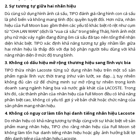
2. Sự tương tự giữa hai nhãn hiệu
Dù cùng sử dụng hình ảnh cá sấu, TIPO đánh giá rằng hình con cá sấu
là phổ biến và không mang tính độc quyền tuyệt đối. Hơn nữa, nhãn
hiệu của Full Moon bao gồm thêm các yếu tố khác biệt rõ rệt như cụm
từ “CHA LAN WAN” (dịch là “vua cá sấu” trong tiếng Thái), hình ảnh một
phụ nữ mặc váy ngắn đang đứng ôm cá sấu đã tạo nên tổng thể nhận
diện khác biệt. TIPO xác định khả năng tương tự gây nhầm lẫn giữa
hai nhãn hiệu là thấp đối với đại bộ phận người tiêu dùng với khả
năng nhận diện ở mức độ trung bình.
3. Không có dấu hiệu mở rộng thương hiệu sang lĩnh vực bia
TIPO thừa nhận Lacoste từng sử dụng nhãn hiệu trên một số sản
phẩm ngoài lĩnh vực thời trang (như ván lướt, xe đạp…), tuy nhiên
không đủ căn cứ để chứng minh sự mở rộng tự nhiên trong kinh
doanh sang ngành hàng bia và nước giải khát của LACOSTE. Trong
khi đó, các thành phần của nhãn hiệu của Full Moon đều có khả năng
phân biệt cao, không có yếu tố gợi ý về bản chất hoặc chức năng của
sản phẩm mang nhãn hiệu.
4. Không có nguy cơ làm tổn hại danh tiếng nhãn hiệu Lacoste
Do nhãn hiệu có khả năng tương tự thấp cùng với sự khác biệt về sản
phẩm mang nhãn hiệu, TIPO cho rằng nhãn hiệu của Full Moon sẽ
không làm tổn hại danh tiếng nhãn hiệu hoặc gây ảnh hưởng bất lợi
đến danh tiếng của nhãn hiệu Lacoste.