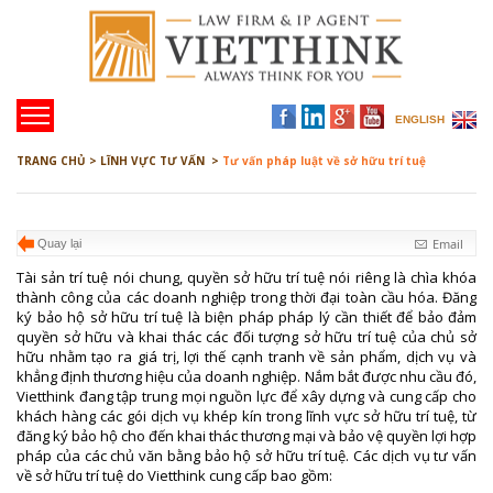
ENGLISH
TRANG CHỦ >
LĨNH VỰC TƯ VẤN >
Tư vấn pháp luật về sở hữu trí tuệ
Email
Quay lại
Tài sản trí tuệ nói chung, quyền sở hữu trí tuệ nói riêng là chìa khóa
thành công của các doanh nghiệp trong thời đại toàn cầu hóa. Đăng
ký bảo hộ sở hữu trí tuệ là biện pháp pháp lý cần thiết để bảo đảm
quyền sở hữu và khai thác các đối tượng sở hữu trí tuệ của chủ sở
hữu nhằm tạo ra giá trị, lợi thế cạnh tranh về sản phẩm, dịch vụ và
khẳng định thương hiệu của doanh nghiệp. Nắm bắt được nhu cầu đó,
Vietthink đang tập trung mọi nguồn lực để xây dựng và cung cấp cho
khách hàng các gói dịch vụ khép kín trong lĩnh vực sở hữu trí tuệ, từ
đăng ký bảo hộ cho đến khai thác thương mại và bảo vệ quyền lợi hợp
pháp của các chủ văn bằng bảo hộ sở hữu trí tuệ. Các dịch vụ tư vấn
về sở hữu trí tuệ do Vietthink cung cấp bao gồm: