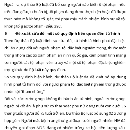
Ngoài ra, dự thảo Bộ luật đã bổ sung người nào biết rõ tội phạm nêu
trên đang được chuẩn bị, tội phạm đang được thực hiện hoặc đã được
thực hiện mà không tố giác, thì phải chịu trách nhiệm hình sự về tội
không tố giác tội phạm (Điều 390).
6.
Đề xuất sửa đổi một số quy định liên quan đến tử hình
Theo Dự thảo Bộ luật Hình sự sửa đổi, tử hình là hình phạt đặc biệt,
chỉ áp dụng đối với người phạm tội đặc biệt nghiêm trọng, thuộc một
trong nhóm các tội xâm phạm an ninh quốc gia, xâm phạm tính mạng
con người, các tội phạm về ma túy và một số tội phạm đặc biệt nghiêm
trọng khác do Bộ luật này quy định.
So với quy định hiện hành, dự thảo Bộ luật đã đề xuất bỏ áp dụng
hình phạt tử hình đối với người phạm tội đặc biệt nghiêm trọng thuộc
nhóm tội “tham nhũng”.
Đối với các trường hợp không thi hành án tử hình, ngoài trường hợp
người bị kết án là phụ nữ có thai hoặc phụ nữ đang nuôi con dưới 36
tháng tuổi; người đủ 75 tuổi trở lên. Dự thảo Bộ luật bổ sung 02 trường
hợp gồm: Người mắc bệnh ung thư giai đoạn cuối; người nhiễm HIV đã
chuyển giai đoạn AIDS, đang có nhiễm trùng cơ hội, tiên lượng xấu.