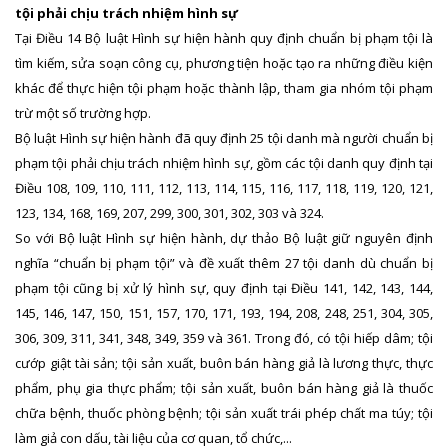
tội phải chịu trách nhiệm hình sự
Tại Điều 14 Bộ luật Hình sự hiện hành quy định chuẩn bị phạm tội là
tìm kiếm, sửa soạn công cụ, phương tiện hoặc tạo ra những điều kiện
khác để thực hiện tội phạm hoặc thành lập, tham gia nhóm tội phạm
trừ một số trường hợp.
Bộ luật Hình sự hiện hành đã quy định 25 tội danh mà người chuẩn bị
phạm tội phải chịu trách nhiệm hình sự, gồm các tội danh quy định tại
Điều 108, 109, 110, 111, 112, 113, 114, 115, 116, 117, 118, 119, 120, 121,
123, 134, 168, 169, 207, 299, 300, 301, 302, 303 và 324.
So với Bộ luật Hình sự hiện hành, dự thảo Bộ luật giữ nguyên định
nghĩa “chuẩn bị phạm tội” và đề xuất thêm 27 tội danh dù chuẩn bị
phạm tội cũng bị xử lý hình sự, quy định tại Điều 141, 142, 143, 144,
145, 146, 147, 150, 151, 157, 170, 171, 193, 194, 208, 248, 251, 304, 305,
306, 309, 311, 341, 348, 349, 359 và 361. Trong đó, có tội hiếp dâm; tội
cướp giật tài sản; tội sản xuất, buôn bán hàng giả là lương thực, thực
phẩm, phụ gia thực phẩm; tội sản xuất, buôn bán hàng giả là thuốc
chữa bệnh, thuốc phòng bệnh; tội sản xuất trái phép chất ma túy; tội
làm giả con dấu, tài liệu của cơ quan, tổ chức,...