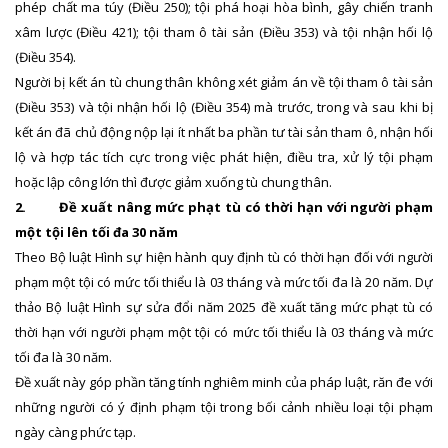
phép chất ma túy (Điều 250); tội phá hoại hòa bình, gây chiến tranh
xâm lược (Điều 421); tội tham ô tài sản (Điều 353) và tội nhận hối lộ
(Điều 354).
Người bị kết án tù chung thân không xét giảm án về tội tham ô tài sản
(Điều 353) và tội nhận hối lộ (Điều 354) mà trước, trong và sau khi bị
kết án đã chủ động nộp lại ít nhất ba phần tư tài sản tham ô, nhận hối
lộ và hợp tác tích cực trong việc phát hiện, điều tra, xử lý tội phạm
hoặc lập công lớn thì được giảm xuống tù chung thân.
2.
Đề xuất nâng mức phạt tù có thời hạn với người phạm
một tội lên tối đa 30 năm
Theo Bộ luật Hình sự hiện hành quy định tù có thời hạn đối với người
phạm một tội có mức tối thiểu là 03 tháng và mức tối đa là 20 năm. Dự
thảo Bộ luật Hình sự sửa đổi năm 2025 đề xuất tăng mức phạt tù có
thời hạn với người phạm một tội có mức tối thiểu là 03 tháng và mức
tối đa là 30 năm.
Đề xuất này góp phần tăng tính nghiêm minh của pháp luật, răn đe với
những người có ý định phạm tội trong bối cảnh nhiều loại tội phạm
ngày càng phức tạp.