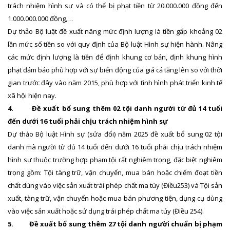
trách nhiệm hình sự và có thể bị phạt tiền từ 20.000.000 đồng đến
1.000.000.000 đồng,…
Dự thảo Bộ luật đề xuất nâng mức định lượng là tiền gấp khoảng 02
lần mức số tiền so với quy định của Bộ luật Hình sự hiện hành. Nâng
các mức định lượng là tiền để định khung cơ bản, định khung hình
phạt đảm bảo phù hợp với sự biến động của giá cả tăng lên so với thời
gian trước đây vào năm 2015, phù hợp với tình hình phát triển kinh tế
xã hội hiện nay.
4.
Đề xuất bổ sung thêm 02 tội danh người từ đủ 14 tuổi
đến dưới 16 tuổi phải chịu trách nhiệm hình sự
Dự thảo Bộ luật Hình sự (sửa đổi) năm 2025 đề xuất bổ sung 02 tội
danh mà người từ đủ 14 tuổi đến dưới 16 tuổi phải chịu trách nhiệm
hình sự thuộc trường hợp phạm tội rất nghiêm trọng, đặc biệt nghiêm
trọng gồm: Tội tàng trữ, vận chuyển, mua bán hoặc chiếm đoạt tiền
chất dùng vào việc sản xuất trái phép chất ma túy (Điều253) và Tội sản
xuất, tàng trữ, vận chuyển hoặc mua bán phương tiện, dụng cụ dùng
vào việc sản xuất hoặc sử dụng trái phép chất ma túy (Điều 254).
5.
Đề xuất bổ sung thêm 27 tội danh người chuẩn bị phạm