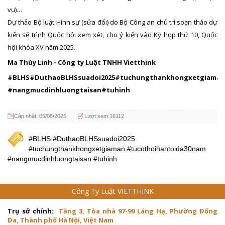
vụ)…
Dự thảo Bộ luật Hình sự (sửa đổi) do Bộ Công an chủ trì soạn thảo dự
kiến sẽ trình Quốc hội xem xét, cho ý kiến vào Kỳ họp thứ 10, Quốc
hội khóa XV năm 2025.
Ma Thùy Linh - Công ty Luật TNHH Vietthink
#BLHS#DuthaoBLHSsuadoi2025#tuchungthankhongxetgiaman
#nangmucdinhluongtaisan#tuhinh
Cập nhật: 05/06/2025
Lượt xem:16112
#BLHS #DuthaoBLHSsuadoi2025
#tuchungthankhongxetgiaman #tucothoihantoida30nam
#nangmucdinhluongtaisan #tuhinh
Công Ty Luật VIETTHINK
Trụ sở chính:
Tầng 3, Tòa nhà 97-99 Láng Hạ, Phường Đống
Đa, Thành phố Hà Nội, Việt Nam