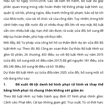
hiệu lực từ ngày 01/01/2018. Sau 08 năm thi hành, Bộ luật đã góp
phần quan trọng trong việc hoàn thiện hệ thống pháp luật hình sự,
quản lý xã hội, phòng ngừa, đấu tranh chống tội phạm, bảo vệ lợi ích
của Nhà nước, của các tổ chức và của công dân. Tuy nhiên, trong bối
cảnh hiện nay đất nước đã có nhiều thay đổi lớn về mọi mặt, Bộ luật
vẫn còn nhiều bất cập, hạn chế cần được rà soát, sửa đổi, bổ sung để
tiếp tục hoàn thiện, phù hợp với thực tiễn.
Mới đây, Bộ Tư pháp vừa công bố hồ sơ thẩm định dự án sửa đổi Bộ
luật Hình sự. Theo đó, Bộ Công an soạn thảo Dự thảo Bộ luật Hình sự
gồm 03 phần, 26 chương, 433 điều; so với Bộ luật Hình sự năm 2015
(sửa đổi, bổ sung một số điều năm 2017) đã giữ nguyên 181 điều, sửa
đổi 245 điều, bổ sung 06 điều và bỏ 18 điều.
Dự thảo Bộ luật Hình sự (sửa đổi) năm 2025 sửa đổi, bổ sung một số
nội dung như sau:
1.
Đề xuất 08 tội danh bỏ hình phạt tử hình và thay thế
bằng hình phạt tù chung thân không xét giảm án
Theo Bộ luật Hình sự hiện hành quy định 07 hình phạt chính gồm:
Cảnh cáo; Phạt tiền; Cải tạo không giam giữ; Trục xuất; Tù có thời hạn;