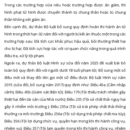
Trong các trường hợp vừa nêu hoặc trường hợp được ân giảm, thì
hình phạt tử hình được chuyển thành tù chung thân hoặc tù chung
thân không xét giảm án.
Bên cạnh đó, dự thảo Bộ luật bổ sung quy định hoãn thi hành án tử
hình trong thời hạn 02 năm đối với người bị kết án thuộc một trong các
trường hợp sau: Đã tích cực khắc phục hậu quả, bồi thường thiệt hại
cho bị hại; Đã tích cực hợp tác với cơ quan chức năng trong quá trình
điều tra, xử lý tội phạm.
Ngoài ra, dự thảo Bộ luật Hình sự sửa đổi năm 2025 đề xuất bãi bỏ
toàn bộ quy định đối với người dưới 18 tuổi phạm tội; Bổ sung một số
điều mới và thay đổi tên gọi một số điều được Bộ luật Hình sự năm
2015 (sửa đổi, bổ sung năm 2017) quy định như: Điều 45a (Cấm nhập
cảnh); Điều 45b (Giám sát điện tử); Điều 179 (Tội thiếu trách nhiệm gây
thiệt hại đến tài sản của Nhà nước); Điều 235 (Tội xả chất thải nguy hại
gây ô nhiễm môi trường ); Điều 235a (Tội xả trái phép chất thải thông
thường ra môi trường); Điều 256a (Tội sử dụng trái phép chất ma túy);
Điều 356 (Tội lợi dụng chức vụ, quyền hạn trong khi thi hành công vụ,
nhiệm vụ); Điều 357 (Tội lạm quyền trong khi thi hành công vụ, nhiệm