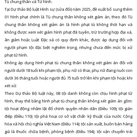
Tù chung thân và Tử hình.
Tại Dự thảo Bộ luật Hình sự (sửa đổi) năm 2025, đề xuất bổ sung thêm
01 hình phạt chính là Tù chung thân không xét giảm án, theo đó Tù
chung thân không xét giảm án là hình phạt tù không thời hạn và
không được xem xét giảm hình phạt đã tuyên, trừ trường hợp đại xá,
ân giảm hoặc Luật Đặc xá có quy định khác, được áp dụng đối với
người phạm tội đặc biệt nghiêm trọng, nhưng chưa đến mức bị xử
phạt tử hình.
Không áp dụng hình phạt tù chung thân không xét giảm án đối với
người dưới 18 tuổi khi phạm tội, phụ nữ có thai, phụ nữ đang nuôi con
dưới 36 tháng tuổi hoặc người đủ 75 tuổi trở lên khi phạm tội hoặc khi
xét xử.
Theo Dự thảo Bộ luật này, 08 tội danh không còn chịu hình phạt tử
hình, thay thế bằng hình phạt tù chung thân không xét giảm án gồm:
tội hoạt động nhằm lật đổ chính quyền nhân dân (Điều 109); tội gián
điệp (Điều 110); tội phá hoại cơ sở vật chất- kỹ thuật của nước Cộng
hòa xã hội chủ nghĩa Việt Nam (Điều 114); tội sản xuất, buôn bán hàng
giả là thuốc chữa bệnh, phòng bệnh (Điều 194); tội vận chuyển trái