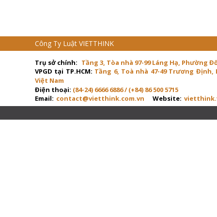
Công Ty Luật VIETTHINK
Trụ sở chính:
Tầng 3, Tòa nhà 97-99 Láng Hạ, Phường Đ
VPGD tại TP.HCM:
Tầng 6, Toà nhà 47-49 Trương Định,
Việt Nam
Điện thoại:
(84-24) 6666 6886 / (+84) 86 500 5715
Email:
contact@vietthink.com.vn
Website:
vietthink