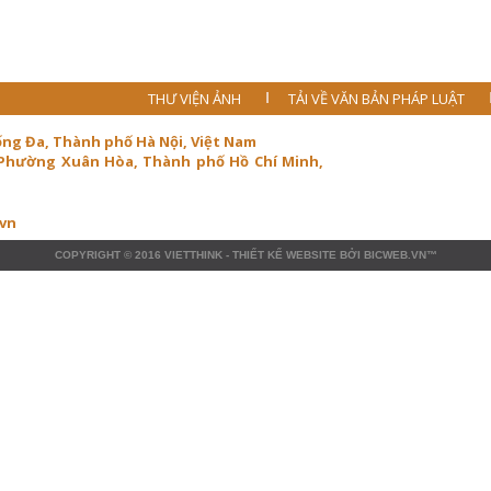
THƯ VIỆN ẢNH
TẢI VỀ VĂN BẢN PHÁP LUẬT
ống Đa, Thành phố Hà Nội, Việt Nam
 Phường Xuân Hòa, Thành phố Hồ Chí Minh,
.vn
COPYRIGHT © 2016
VIETTHINK
-
THIẾT KẾ WEBSITE
BỞI
BICWEB.VN
™