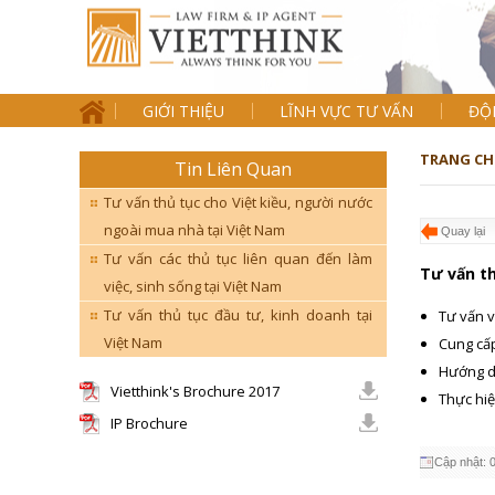
GIỚI THIỆU
LĨNH VỰC TƯ VẤN
ĐỘ
TRANG CH
Tin Liên Quan
Tư vấn thủ tục cho Việt kiều, người nước
ngoài mua nhà tại Việt Nam
Quay lại
Tư vấn các thủ tục liên quan đến làm
Tư vấn t
việc, sinh sống tại Việt Nam
Tư vấn thủ tục đầu tư, kinh doanh tại
Tư vấn v
Việt Nam
Cung cấp
Hướng dẫ
Vietthink's Brochure 2017
Thực hiệ
IP Brochure
Cập nhật: 