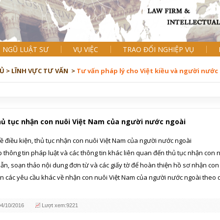
I NGŨ LUẬT SƯ
VỤ VIỆC
TRAO ĐỔI NGHIỆP VỤ
Ủ >
LĨNH VỰC TƯ VẤN >
Tư vấn pháp lý cho Việt kiều và người nước
hủ tục nhận con nuôi Việt Nam của người nước ngoài
ề điều kiện, thủ tục nhận con nuôi Việt Nam của người nước ngoài
 thông tin pháp luật và các thông tin khác liên quan đến thủ tục nhận con
n, soạn thảo nội dung đơn từ và các giấy tờ để hoàn thiện hồ sơ nhận con
n các yêu cầu khác về nhận con nuôi Việt Nam của người nước ngoài theo q
04/10/2016
Lượt xem:9221