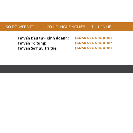
SƠ ĐỒ WEBSITE
CƠ HỘI NGHỀ NGHIỆP
LIÊN HỆ
Tư vấn Đầu tư - Kinh doanh:
(84-24) 6666 6886 # 103
Tư vấn Tố tụng:
(84-24) 6666 6886 # 107
Tư vấn Sở hữu trí tuệ:
(84-24) 6666 6886 # 103